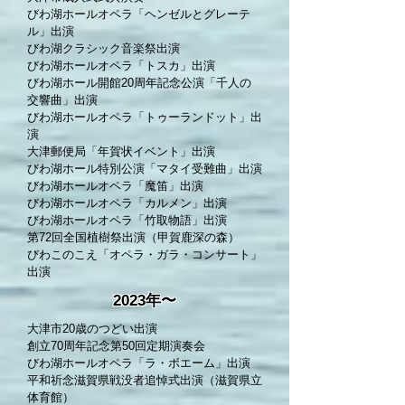
びわ湖ホールオペラ「ヘンゼルとグレーテ
ル」出演
びわ湖クラシック音楽祭出演
びわ湖ホールオペラ「トスカ」出演
びわ湖ホール開館20周年記念公演「千人の
交響曲」出演
びわ湖ホールオペラ「トゥーランドット」出
演
大津郵便局「年賀状イベント」出演
びわ湖ホール特別公演「マタイ受難曲」出演
びわ湖ホールオペラ「魔笛」出演
びわ湖ホールオペラ「カルメン」出演
びわ湖ホールオペラ「竹取物語」出演
第72回全国植樹祭出演（甲賀鹿深の森）
​びわこのこえ「オペラ・ガラ・コンサート」
出演
2023年〜
大津市
​20歳のつどい出演
創立70周年記念第50回定期演奏会
びわ湖ホールオペラ「ラ・ボエーム」出演
平和祈念滋賀県戦没者追悼式出演（滋賀県立
体育館
）