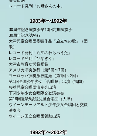
奏会出演
レコード発刊「お母さんの木」
1983年〜1992年
30周年記念演奏会第10回定期演奏会
30周年記念誌発行
大津児童合唱団委嘱作品「旅立ちの歌」（団
歌）
レコード発刊「近江のわらべうた」
レコード発刊「ひなぎく」
大津市教育功労賞受賞
アメリカ演奏旅行（第5回〜7回）
ヨーロッパ演奏旅行開始（第1回～2回）
第1回全国少年少女「合唱祭」出演（福岡）
杉並児童合唱団演奏会出演
下関少年少女合唱隊交歓演奏会
第18回近畿5放送児童合唱団（大津）
ウイーンモーツアルト少年少女合唱団と交歓
演奏会
ウイーン国立合唱団賛助出演
1993年〜2002年