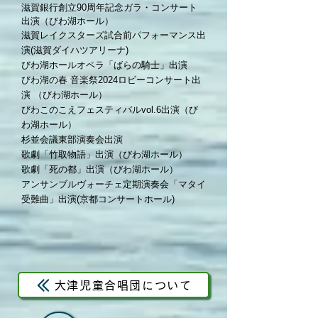
滋賀銀行創立90周年記念
ガラ・コンサート
出演
（びわ湖ホール）
滋賀レイクスターズ試合前パフォーマンス出
演(
滋賀ダイハツアリーナ)
びわ湖ホールオペラ「ばらの騎士」出演
びわ湖の春 音楽祭2024ロビーコンサート出
演 （びわ湖ホール）
びわこのこえフェスティバルvol.6出演（び
わ湖ホール）
杉並会議東部演奏会出演
歌劇「竹取物語」出演（びわ湖ホール）
歌劇「死の都」出演（びわ湖ホール）
アンサンブルヴォーチェ定期演奏会「マタイ
受難曲」出演(京都コンサートホール)
大津児童合唱団について