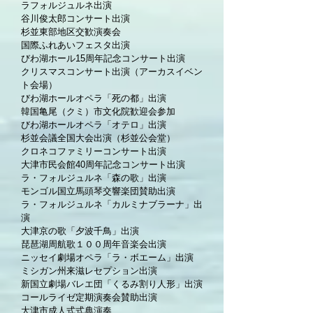
ラフォルジュルネ出演
谷川俊太郎コンサート出演
杉並東部地区交歓演奏会
国際ふれあいフェスタ出演
びわ湖ホール15周年記念コンサート出演
クリスマスコンサート出演（アーカスイベン
ト会場）
びわ湖ホールオペラ「死の都」出演
韓国亀尾（クミ）市文化院歓迎会参加
びわ湖ホールオペラ「オテロ」出演
杉並会議全国大会出演（杉並公会堂）
クロネコファミリーコンサート出演
大津市民会館40周年記念コンサート出演
ラ・フォルジュルネ「森の歌」出演
モンゴル国立馬頭琴交響楽団賛助出演
ラ・フォルジュルネ「カルミナブラーナ」出
演
大津京の歌「夕波千鳥」出演
琵琶湖周航歌１００周年音楽会出演
ニッセイ劇場オペラ「ラ・ボエーム」出演
ミシガン州来滋レセプション出演
新国立劇場バレエ団「くるみ割り人形」出演
コールライゼ定期演奏会賛助出演
大津市成人式式典演奏