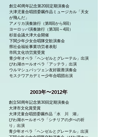
創立40周年記念第20回定期演奏会
大津児童合唱団委嘱作品ミュージカル「天女
が飛んだ」
アメリカ演奏旅行（第8回から9回）
ヨーロッパ演奏旅行（第3回～4回）
杉並会議大津大会開催
下関少年少女合唱隊交歓演奏会
県社会福祉事業功労者表彰
市民文化功労賞受賞
青少年オペラ「ヘンゼルとグレーテル」出演
びわ湖ホールオペラ「アッテラ」出演
ウルマシュバッツェン友好親善演奏会
モスクワアカデミー少年合唱団出演
2003年〜2012年
創立50周年記念第30回定期演奏会
大津市文化賞受賞
大津児童合唱団委嘱作品「水 川 湖」
びわ湖ホールオペラ「シチリアの夕べの祈
り」出演
青少年オペラ「ヘンゼルとグレーテル」出演