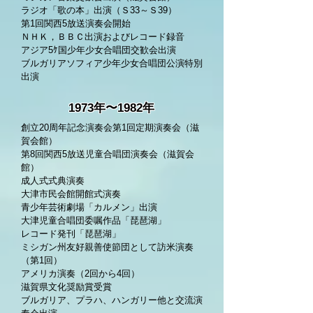
ラジオ「歌の本」出演（Ｓ33～Ｓ39）
第1回関西5放送演奏会開始
ＮＨＫ，ＢＢＣ出演およびレコード録音
アジア5ｹ国少年少女合唱団交歓会出演
ブルガリアソフィア少年少女合唱団公演特別
出演
1973年〜1982年
創立20周年記念演奏会第1回定期演奏会（滋
賀会館）
第8回関西5放送児童合唱団演奏会（滋賀会
館）
成人式式典演奏
大津市民会館開館式演奏
青少年芸術劇場「カルメン」出演
大津児童合唱団委嘱作品「琵琶湖」
レコード発刊「琵琶湖」
ミシガン州友好親善使節団として訪米演奏
（第1回）
アメリカ演奏（2回から4回）
滋賀県文化奨励賞受賞
ブルガリア、プラハ、ハンガリー他と交流演