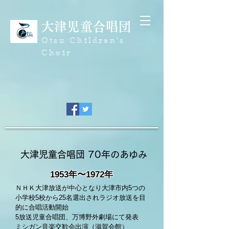
大津児童合唱団
​Otsu Children's
Choir
大津児童合唱団 70年のあゆみ
1953年〜1972年
ＮＨＫ大津放送が中心となり大津市内5つの
小学校5校から
25名選出され
ラジオ放送を目
的に合唱活動開始
5放送児童合唱団、万博野外劇場にて発表
ミシガン音楽交歓会出演（滋賀会館）