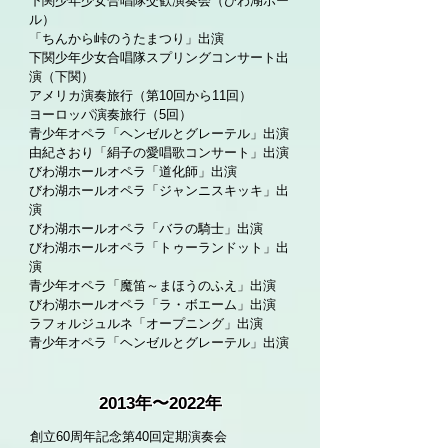
下関少年少女合唱隊交歓演奏会（びわ湖ホー
ル）
「ちんから峠のうたまつり」出演
下関少年少女合唱隊スプリングコンサート出
演（下関）
アメリカ演奏旅行（第10回から11回）
ヨーロッパ演奏旅行（5回）
青少年オペラ「ヘンゼルとグレーテル」出演
由紀さおり「絹子の愛唱歌コンサート」出演
びわ湖ホールオペラ「道化師」出演
びわ湖ホールオペラ「ジャンニスキッキ」出
演
びわ湖ホールオペラ「バラの騎士」出演
びわ湖ホールオペラ「トゥーランドット」出
演
青少年オペラ「魔笛～まほうのふえ」出演
びわ湖ホールオペラ「ラ・ボエーム」出演
ラフォルジュルネ「オープニング」出演
青少年オペラ「ヘンゼルとグレーテル」出演
2013年〜2022年
創立60周年記念第40回定期演奏会