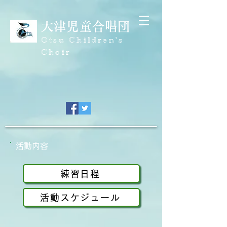
大津児童合唱団
​Otsu Children's
Choir
​活動内容
練習日程
活動スケジュール